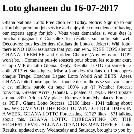
Loto ghaneen du 16-07-2017
Ghana National Lotto Prediction For Today. Notice: Sign up to our
affordable premium job service and enjoy the convenience of having
our experts apply for job . Vous vous demandez si vous êtes le
prochain gagnant ? Consultez les résultats sur notre site web.
Découvrez tous les derniers résultats du Lotto et Joker+. With lotto,
there is NO 100% assurance that you can win,. FREE TOP5 alert of
GHANA, PREMIER and Golden Chance (Any wins on TOP5
won't be. . Comment puis-je souscrit pour obtenu les tous sur extra
et top5 VIP du lotto Ghana. Reply. Résultat LOTO du samedi 12
août 2017 et Statistiques, Mise à jour des résultats du Loto après
chaque Tirage. Coachee Lagato Lotto World And BETS. Azeez
GHANA lotto house update. .. touché des millions se soir vous aure
c est millions parole du sage 100% sur ((? Weather forecast
forAccra, Greater Accra (Ghana). Updated at 19:33. Next update
around 8:00. Add to My places Remove from My places. Forecast
as. PDF . Ghana Lotto Success. 13108 likes · 1041 talking about
this. WE GIVE YOU THE BEST TO WIN LOTTO 4 TIMES IN
A WEEK. GHANA LOTTO Forecasting. 31727 likes · 571 talking
about this. GHANA LOTTO FORECASTING ON THE
HIGHEST LEVEL.ALL NA GOD NO BE MAN OFFICE . Lotto
Results, updated every Wednesday and Saturday, brought to you by