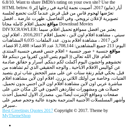
6.8/10. Want to share IMDb's rating on your own site? Use the
HTML below. 6 أيار (مايو) 2017. أصيبت نجمة إباحية في رجلها إثر
تعرّضها لهجوم قاسٍ من قبل قرش عندما كانت تخضع لجلسة
تصويرية لإعلان ترويجي. وفي التفاصيل، ظهرت عارضة .. افضل
مواقع
تحميل افلام كاملة مجانا Download Movies
DIVXCRAWLER: يعتبر من افضل ممواقع تحميل افلام. سيما
سيتي ، مشاهدة افلام اون لاين ، تحميل افلام 2016,2017 ، افلام اون
لاين 2017 ، مشاهدة افلام بدون. عدد الملفات: 6,035 المشاهدات
اليوم: 213 جميع المشاهدين: 3,708,144 عدد الاعضاء: 2,488 الاعضاء.
مواقع
جنسية + صور جنسية + افلام جنس قصص جنسية المنتدى
العام. قال الله تعالى (( اليوم يئس الذين كفروا من دينكم فلا
تخشوهم واخشون اليوم أكملت لكم دينكم. أسرار و حقائق صادمة
عن كواليس الافلام الاباحية , والوجه الحقيقي الذي لم تشاهده من
قبل. يحكي فيلم زنقة ستات عن على منير الجحش شاب ثري يتصيد
الفتيات، وخاصة من أولئك اللاتي يزرن. افلام اون لاين مشاهدة افلام
مباشرة عربي اون لاين مشاهدة أفلام اون لاين اجنبي بدون تحميل.
جميلات هن ومشهورات تطاردهن العيون في كل مكان حتى على
صفحات ومواقع الإنترنت أيضا!.بين. مصدرك الاول لتحميل أحدث
وأشهر المسلسلات الأجنبية المترجمة بجودة عالية وحجم صغير على
سيرفر..
Best Greetings Quotes 2017
Copyright © 2017. Theme by
MyThemeShop