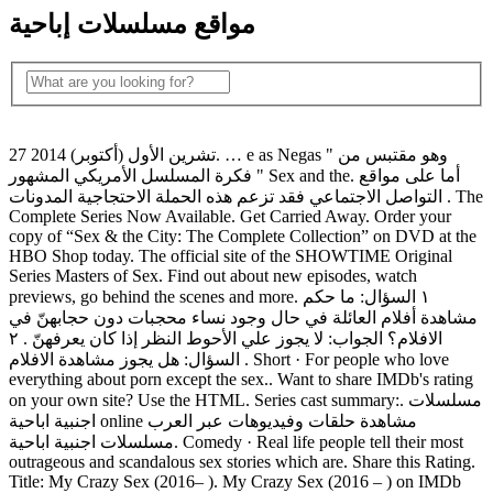
مواقع مسلسلات إباحية
27 تشرين الأول (أكتوبر) 2014. … e as Negas " وهو مقتبس من
فكرة المسلسل الأمريكي المشهور " Sex and the. أما على مواقع
التواصل الاجتماعي فقد تزعم هذه الحملة الاحتجاجية المدونات . The
Complete Series Now Available. Get Carried Away. Order your
copy of “Sex & the City: The Complete Collection” on DVD at the
HBO Shop today. The official site of the SHOWTIME Original
Series Masters of Sex. Find out about new episodes, watch
previews, go behind the scenes and more. ١ السؤال: ما حكم
مشاهدة أفلام العائلة في حال وجود نساء محجبات دون حجابهنّ في
الافلام؟ الجواب: لا يجوز علي الأحوط النظر إذا كان يعرفهنّ . ٢
السؤال: هل يجوز مشاهدة الافلام . Short · For people who love
everything about porn except the sex.. Want to share IMDb's rating
on your own site? Use the HTML. Series cast summary:. مسلسلات
اجنبية اباحية online مشاهدة حلقات وفيديوهات عبر العرب
مسلسلات اجنبية اباحية. Comedy · Real life people tell their most
outrageous and scandalous sex stories which are. Share this Rating.
Title: My Crazy Sex (2016– ). My Crazy Sex (2016 – ) on IMDb