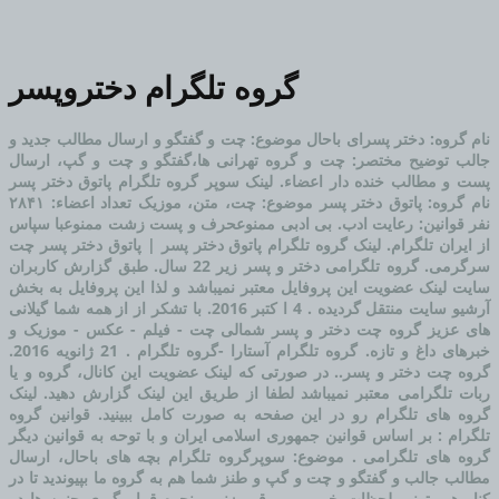
گروه تلگرام دختروپسر
نام گروه: دختر پسرای باحال موضوع: چت و گفتگو و ارسال مطالب جدید و
جالب توضیح مختصر: چت و گروه تهرانی ها،گفتگو و چت و گپ، ارسال
پست و مطالب خنده دار اعضاء. لینک سوپر گروه تلگرام پاتوق دختر پسر
نام گروه: پاتوق دختر پسر موضوع: چت، متن، موزیک تعداد اعضاء: ۲۸۴۱
نفر قوانین: رعایت ادب. بی ادبی ممنوعحرف و پست زشت ممنوعبا سپاس
از ایران تلگرام. لینک گروه تلگرام پاتوق دختر پسر | پاتوق دختر پسر چت
سرگرمی. گروه تلگرامی دختر و پسر زیر 22 سال. طبق گزارش کاربران
سایت لینک عضویت این پروفایل معتبر نمیباشد و لذا این پروفایل به بخش
آرشیو سایت منتقل گردیده . 4 ا کتبر 2016. با تشکر از از همه شما گیلانی
های عزیز گروه چت دختر و پسر شمالی چت - فیلم - عکس - موزیک و
خبرهای داغ و تازه. گروه تلگرام آستارا -گروه تلگرام . 21 ژانويه 2016.
گروه چت دختر و پسر.. در صورتی که لینک عضویت این کانال، گروه و یا
ربات تلگرامی معتبر نمیباشد لطفا از طریق این لینک گزارش دهید. لینک
گروه های تلگرام رو در این صفحه به صورت کامل ببینید. قوانین گروه
تلگرام : بر اساس قوانین جمهوری اسلامی ایران و با توحه به قوانین دیگر
گروه های تلگرامی . موضوع: سوپرگروه تلگرام بچه های باحال، ارسال
مطالب جالب و گفتگو و چت و گپ و طنز شما هم به گروه ما بپیوندید تا در
کنار هم بتونیم لحظات خوبی رو رقم بزنیم.. نحوه قرار گیری جنین ها در