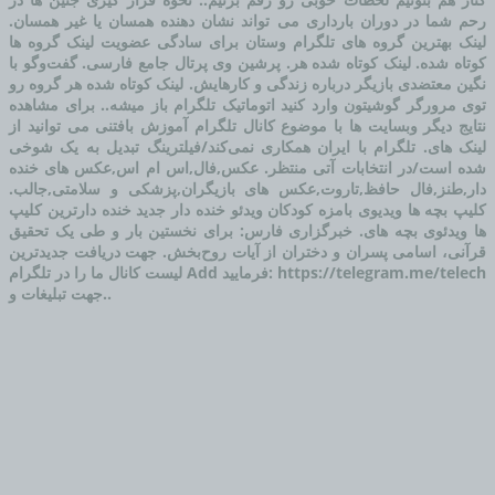
رحم شما در دوران بارداری می تواند نشان دهنده همسان یا غیر همسان.
لینک بهترین
گروه
های
تلگرام
وستان برای سادگی عضویت لینک
گروه
ها
کوتاه شده. لینک کوتاه شده هر. پرشین وی پرتال جامع فارسی. گفت‌وگو با
نگین معتضدی بازیگر درباره زندگی و کارهایش. لینک کوتاه شده هر
گروه
رو
توی مرورگر گوشیتون وارد کنید اتوماتیک
تلگرام
باز میشه.. برای مشاهده
نتایج دیگر وبسایت ها با موضوع کانال
تلگرام
آموزش بافتنی می توانید از
لینک های.
تلگرام
با ایران همکاری نمی‌کند/فیلترینگ تبدیل به یک شوخی
شده است/در انتخابات آتی منتظر. عکس,فال,اس ام اس,عکس های خنده
دار,طنز,فال حافظ,تاروت,عکس های بازیگران,پزشکی و سلامتی,جالب.
کلیپ بچه ها ویدیوی بامزه کودکان ویدئو خنده دار جدید خنده دارترین کلیپ
ها ویدئوی بچه های. خبرگزاری فارس: برای نخستین بار و طی یک تحقیق
قرآنی، اسامی پسران و دختران از آیات روح‌بخش. جهت دریافت جدیدترین
Add فرمایید: https://telegram.me/telech
لیست کانال ما را در
تلگرام
جهت تبلیغات و..