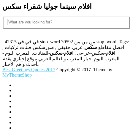
افلام سينما جوليا شقراء سكس
. 42315 في في في stop_word 39592 من من من stop_word. Tags:
افضل-مقاطع-
سكس
-عربي-حقيقي , صورسكس-فننات-تركيات ,
افلام
-سکس-عرا-بی ,
افلام
-
سكس
-للفنانات. المغرب اليوم -
المغرب اليوم أخبار المغرب والعالم العربي موقع إخباري يقدم
أحدث وأهم الأخبار..
Best Greetings Quotes 2017
Copyright © 2017. Theme by
MyThemeShop