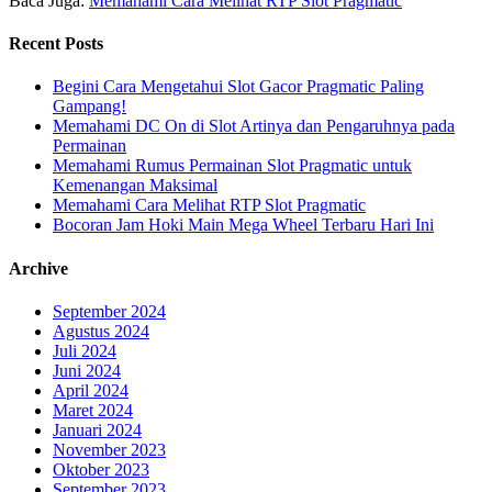
Baca Juga:
Memahami Cara Melihat RTP Slot Pragmatic
Recent Posts
Begini Cara Mengetahui Slot Gacor Pragmatic Paling
Gampang!
Memahami DC On di Slot Artinya dan Pengaruhnya pada
Permainan
Memahami Rumus Permainan Slot Pragmatic untuk
Kemenangan Maksimal
Memahami Cara Melihat RTP Slot Pragmatic
Bocoran Jam Hoki Main Mega Wheel Terbaru Hari Ini
Archive
September 2024
Agustus 2024
Juli 2024
Juni 2024
April 2024
Maret 2024
Januari 2024
November 2023
Oktober 2023
September 2023