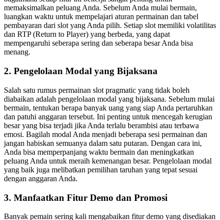
memaksimalkan peluang Anda. Sebelum Anda mulai bermain,
luangkan waktu untuk mempelajari aturan permainan dan tabel
pembayaran dari slot yang Anda pilih. Setiap slot memiliki volatilitas
dan RTP (Return to Player) yang berbeda, yang dapat
mempengaruhi seberapa sering dan seberapa besar Anda bisa
menang.
2. Pengelolaan Modal yang Bijaksana
Salah satu rumus permainan slot pragmatic yang tidak boleh
diabaikan adalah pengelolaan modal yang bijaksana. Sebelum mulai
bermain, tentukan berapa banyak uang yang siap Anda pertaruhkan
dan patuhi anggaran tersebut. Ini penting untuk mencegah kerugian
besar yang bisa terjadi jika Anda terlalu berambisi atau terbawa
emosi. Bagilah modal Anda menjadi beberapa sesi permainan dan
jangan habiskan semuanya dalam satu putaran. Dengan cara ini,
Anda bisa memperpanjang waktu bermain dan meningkatkan
peluang Anda untuk meraih kemenangan besar. Pengelolaan modal
yang baik juga melibatkan pemilihan taruhan yang tepat sesuai
dengan anggaran Anda.
3. Manfaatkan Fitur Demo dan Promosi
Banyak pemain sering kali mengabaikan fitur demo yang disediakan