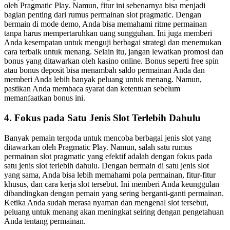
oleh Pragmatic Play. Namun, fitur ini sebenarnya bisa menjadi
bagian penting dari rumus permainan slot pragmatic. Dengan
bermain di mode demo, Anda bisa memahami ritme permainan
tanpa harus mempertaruhkan uang sungguhan. Ini juga memberi
Anda kesempatan untuk menguji berbagai strategi dan menemukan
cara terbaik untuk menang. Selain itu, jangan lewatkan promosi dan
bonus yang ditawarkan oleh kasino online. Bonus seperti free spin
atau bonus deposit bisa menambah saldo permainan Anda dan
memberi Anda lebih banyak peluang untuk menang. Namun,
pastikan Anda membaca syarat dan ketentuan sebelum
memanfaatkan bonus ini.
4. Fokus pada Satu Jenis Slot Terlebih Dahulu
Banyak pemain tergoda untuk mencoba berbagai jenis slot yang
ditawarkan oleh Pragmatic Play. Namun, salah satu rumus
permainan slot pragmatic yang efektif adalah dengan fokus pada
satu jenis slot terlebih dahulu. Dengan bermain di satu jenis slot
yang sama, Anda bisa lebih memahami pola permainan, fitur-fitur
khusus, dan cara kerja slot tersebut. Ini memberi Anda keunggulan
dibandingkan dengan pemain yang sering berganti-ganti permainan.
Ketika Anda sudah merasa nyaman dan mengenal slot tersebut,
peluang untuk menang akan meningkat seiring dengan pengetahuan
Anda tentang permainan.