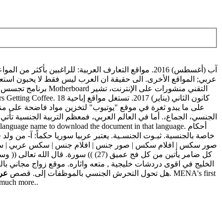
على ما يبدو ثغرة في موقع "يوتيوب" لتخزين مواد فاضحة على من
الجنسي، الجماع،. أما في العالم العربي، فمعظم التربية الجنسية تأتي ع
خاصة بالجنسية. ثبـوت الجنسـية. يعتبر عربيا سوريا حكماً: آ- من 
قصص اسلامية. Guestbook signed by صور سكس | افلام سكس | صور جنس | افلام جنس | 
الخليج في اقوى دردشات خليجية , متعه واثاره. موقع زواج مجاني 
هل تحول التحرش الجنسي بالموظفات إلى. قصص
عرب
 much more..