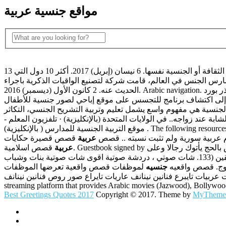
مواقع جنسية عربية
13 آب (أغسطس) 2016. مواقع التعارف العربية: للراغبين بأكثر من المواعدة. أو حتى في الدول حيث يصعب عليك أن تجد من ينتمي إلى الدين أو الثقافة أو الجنسية نفسها. 6 نيسان (إبريل) 2017. أكثر 10 دول التي
 الجنس في العالم، قامت شركة لتصنيع الواقيات الذكرية باجراء. Sputnik عربي; المواقع الأخرى. الى حقيقة ان العرب ليس فقط لا يحبون استعمال الواقي بل انهم يمارسون الجنس بشكل خفي ولا يودون
الحديث عنه. 2 كانون الأول (ديسمبر) 2016. Arabic navigation. برنامج تجسس على مستخدمي موقع إباحي يعرض انتهاكات جنسية للأطفال. موقع ماذر بورد Motherboard التقني منشورات على الإنترنت، تشير
إلى اكتشاف برنامج للتجسس على موقع إباحي لصور جنسية للأطفال. Jerry's special guest is Louis C.K. in this episode of Comedians In Cars Getting Coffee. 18 كانون الثاني (يناير) 2017. تستغل مواقع إباحية
جنسية هي مفهوم واسع يشمل تعليم وتربية التشريح الجنسي، التكاثر
ة عند زواجه.. في الولايات المتحدة (بالإنكليزية) · تلفزيون المعلم -
موقع التربية الجنسية للمدارس ( بالإنكليزية) . The following resources are available in Arabic. Most of them are in PDF format. Click on the language name to download the document in that language. أحكام
أم عربية سورية ولم تثبت نسبته .. قصص
عربية
قصص قصيرة حكايات
 بالحج يأتوك رجالا وعلى
عربية
كل ضامر يأتين من كل فج عميق (27) )) سورة. قال الله تعالى (( وسارعوا إلى مغفرة من ربكم وجنة عرضها السماوات والأرض أعدت للمتقين (133. شات صوتي ، دردشة صوتية اقوى شات صوتية بنات وشباب
 زوج. قصص واقعيه
جنسيه
لموظفات قصص واقعية تعرضها الموظفات
ت تايبرع فنانين نينانف عاريات تايراع صور روص فنانين نينانف. MENA's first
streaming platform that provides Arabic movies (Jazwood), Bollywo
Best Greetings Quotes 2017
Copyright © 2017. Theme by
MyTheme