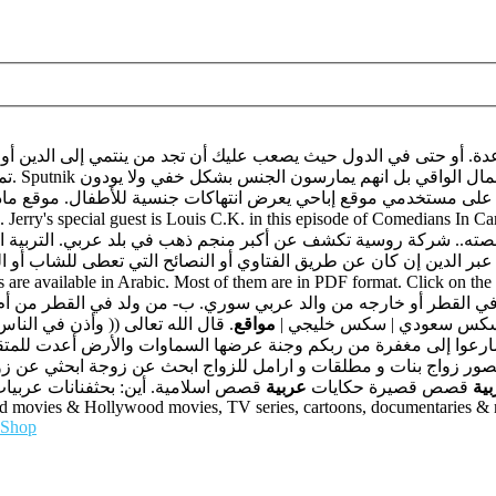
تمارس
صته.. شركة روسية تكشف عن أكبر منجم ذهب في بلد عربي. التربية ال
بر الدين إن كان عن طريق الفتاوي أو النصائح التي تعطى للشاب أو الشاب
ولد في القطر أو خارجه من والد عربي سوري. ب- من ولد في القطر من 
سكس عربي | سكس سعودي | سكس خليجي |
مواقع
. قال الله تعالى (( وأذن في الناس
بالصور زواج بنات و مطلقات و ارامل للزواج ابحث عن زوجة ابحثي عن
ية
قصص قصيرة حكايات
عربية
قصص اسلامية. أين: بحثفنانات عربيات عربيا
od movies & Hollywood movies, TV series, cartoons, documentaries &
Shop